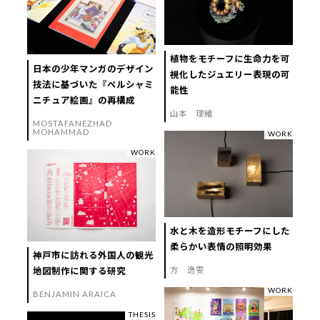
植物をモチーフに生命力を可
日本の少年マンガのデザイン
視化したジュエリー表現の可
技法に基づいた『ペルシャミ
能性
ニチュア絵画』の再構成
山本 理緒
MOSTAFANEZHAD
MOHAMMAD
WORK
WORK
水と木を造形モチーフにした
柔らかい表情の照明効果
神戸市に訪れる外国人の観光
方 逸雯
地図制作に関する研究
WORK
BENJAMIN ARAICA
THESIS