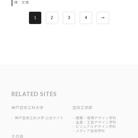
陳 文傑
1
2
3
4
→
RELATED SITES
神戸芸術工科大学
芸術工学部
神戸芸術工科大学 公式サイト
建築・環境デザイン学科
生産・工芸デザイン学科
ビジュアルデザイン学科
メディア芸術学科
その他