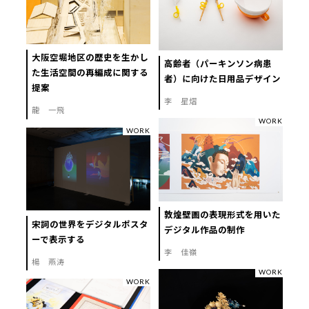
大阪空堀地区の歴史を生かし
高齢者（パーキンソン病患
た生活空間の再編成に関する
者）に向けた日用品デザイン
提案
李 星熠
龍 一飛
WORK
WORK
敦煌壁画の表現形式を用いた
宋詞の世界をデジタルポスタ
デジタル作品の制作
ーで表示する
李 佳嶺
楊 燕涛
WORK
WORK