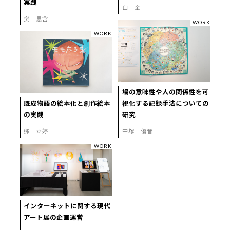
実践
白 金
樊 思含
WORK
WORK
場の意味性や人の関係性を可
既成物語の絵本化と創作絵本
視化する記録手法についての
の実践
研究
鄧 立婷
中塚 優音
WORK
インターネットに関する現代
アート展の企画運営