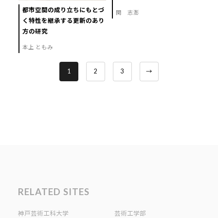
都市空間の成り立ちにもとづ
関 志澎
く特性を継承する更新のあり
方の研究
本上 ともみ
1
2
3
→
RELATED SITES
神戸芸術工科大学
芸術工学部