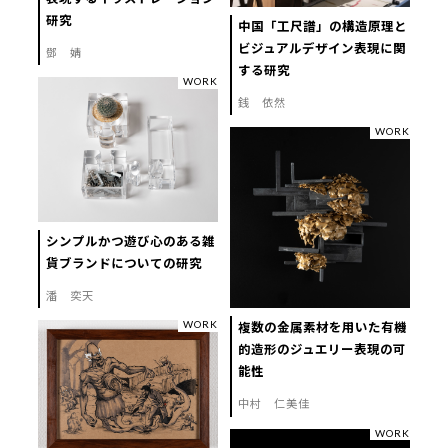
研究
中国「工尺譜」の構造原理と
ビジュアルデザイン表現に関
鄧 婧
する研究
WORK
銭 依然
WORK
シンプルかつ遊び心のある雑
貨ブランドについての研究
潘 奕天
WORK
複数の金属素材を用いた有機
的造形のジュエリー表現の可
能性
中村 仁美佳
WORK