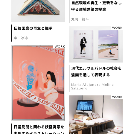
自然環境の再生・更新をなし
得る環境建築の提案
丸岡 龍平
WORK
伝統図案の再生と継承
李 冰冰
WORK
現代エルサルバドルの社会を
漫画を通して表現する
Maria Alejandra Molina
Salguero
WORK
日常見聞と関わる妖怪寓意を
表現するイラストレーション