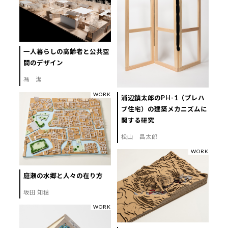
一人暮らしの高齢者と公共空
間のデザイン
馮 潔
WORK
浦辺鎮太郎のPH-1（プレハ
ブ住宅）の建築メカニズムに
関する研究
松山 昌太郎
WORK
庭瀬の水郷と人々の在り方
坂田 知穂
WORK