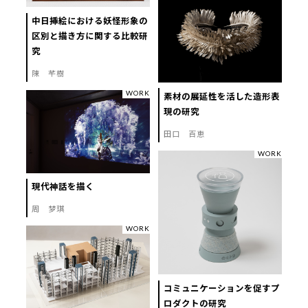
中日挿絵における妖怪形象の
区別と描き方に関する比較研
究
陳 芊樹
WORK
素材の展延性を活した造形表
現の研究
田口 百恵
WORK
現代神話を描く
周 梦琪
WORK
コミュニケーションを促すプ
ロダクトの研究