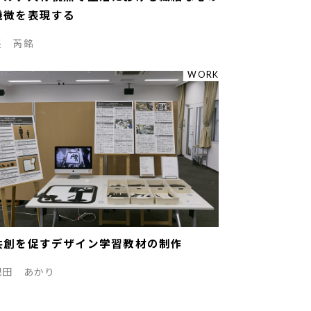
機微を表現する
張 芮銘
WORK
共創を促すデザイン学習教材の制作
肥田 あかり