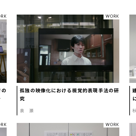
RK
WORK
者の
孤独の映像化における視覚的表現手法の研
析
究
袁 灝
RK
WORK