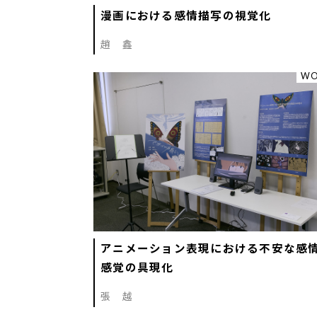
漫画における感情描写の視覚化
趙 鑫
WO
アニメーション表現における不安な感
感覚の具現化
張 越