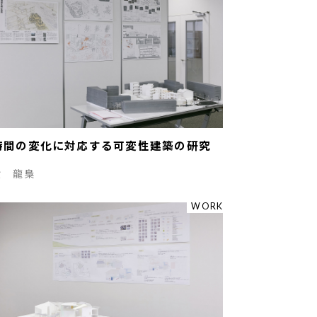
時間の変化に対応する可変性建築の研究
⻩ 龍梟
WORK