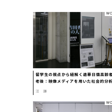
WO
留学生の視点から紐解く遺華日僑高齢
老後：映像メディアを用いた社会的分
汪 謙
WO