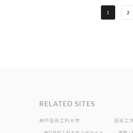
1
2
RELATED SITES
神戸芸術工科大学
芸術工
神戸芸術工科大学 公式サイト
建築・