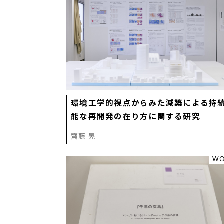
環境工学的視点からみた減築による持
能な再開発の在り方に関する研究
齋藤 晃
WO