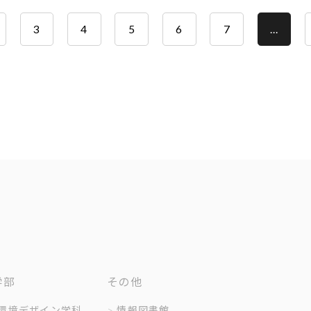
3
4
5
6
7
…
学部
その他
環境デザイン学科
情報図書館