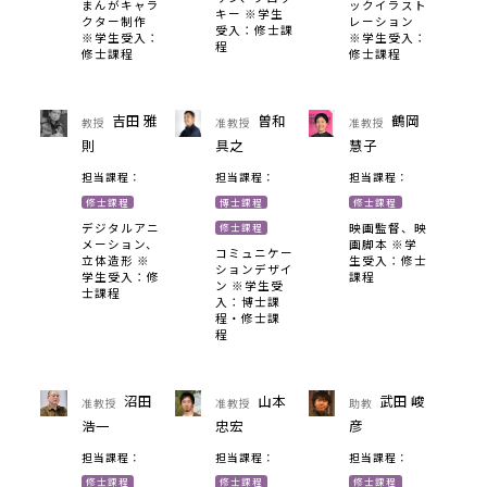
まんがキャラ
ックイラスト
キー ※学生
クター制作
レーション
受入：修士課
※学生受入：
※学生受入：
程
修士課程
修士課程
吉田 雅
曽和
鶴岡
教授
准教授
准教授
則
具之
慧子
担当課程：
担当課程：
担当課程：
修士課程
博士課程
修士課程
デジタルアニ
映画監督、映
修士課程
メーション、
画脚本 ※学
コミュニケー
立体造形 ※
生受入：修士
ションデザイ
学生受入：修
課程
ン ※学生受
士課程
入：博士課
程・修士課
程
沼田
山本
武田 峻
准教授
准教授
助教
浩一
忠宏
彦
担当課程：
担当課程：
担当課程：
修士課程
修士課程
修士課程