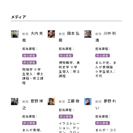
メディア
大内 克
岡本 弘
川中 利
教授
教授
教授
哉
毅
満
担当課程：
担当課程：
担当課程：
博士課程
修士課程
修士課程
博物館学、美
まんが史、ま
修士課程
術史学 ※学
んが表現論
物理学 ※学
生受入：修士
※学生受入：
生受入：博士
課程
不可
課程・修士課
程
菅野 博
工藤 稜
夢野 れ
教授
教授
教授
之
い
担当課程：
担当課程：
担当課程：
修士課程
修士課程
修士課程
イラストレー
ション、デッ
まんが表現、
まんが・コミ
サン、クロッ