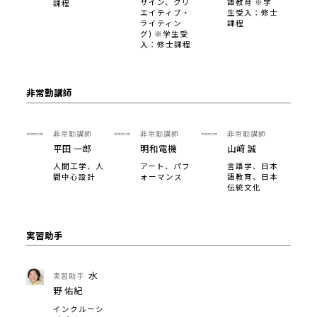
ザイン、クリ
語教育 ※学
課程
エイティブ・
生受入：修士
ライティン
課程
グ) ※学生受
入：修士課程
非常勤講師
非常勤講師
非常勤講師
非常勤講師
平田 一郎
明和電機
山﨑 誠
人間工学、人
アート、パフ
言語学、日本
間中心設計
ォーマンス
語教育、日本
伝統文化
実習助手
水
実習助手
野 佑紀
インクルーシ