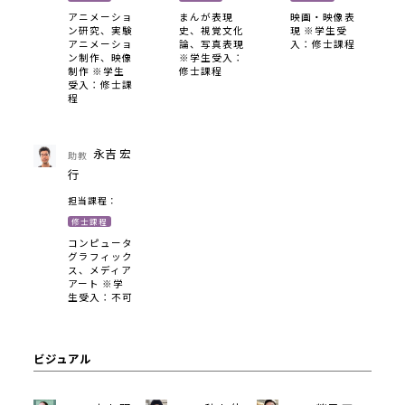
アニメーショ
まんが表現
映画・映像表
ン研究、実験
史、視覚文化
現 ※学生受
アニメーショ
論、写真表現
入：修士課程
ン制作、映像
※学生受入：
制作 ※学生
修士課程
受入：修士課
程
永吉 宏
助教
行
担当課程：
修士課程
コンピュータ
グラフィック
ス、メディア
アート ※学
生受入：不可
ビジュアル