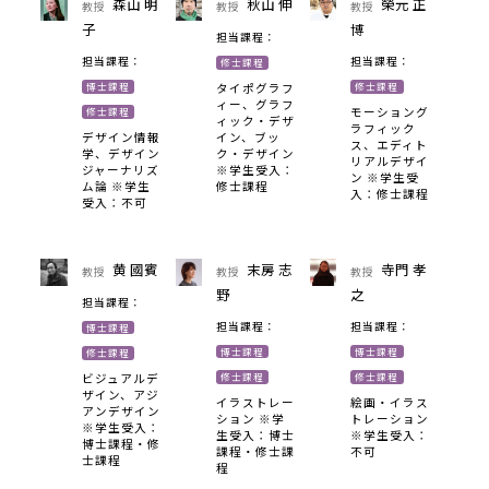
森山 明
秋山 伸
榮元 正
教授
教授
教授
子
博
担当課程：
担当課程：
担当課程：
修士課程
博士課程
修士課程
タイポグラフ
ィー、グラフ
モーショング
修士課程
ィック・デザ
ラフィック
イン、ブッ
デザイン情報
ス、エディト
ク・デザイン
学、デザイン
リアルデザイ
※学生受入：
ジャーナリズ
ン ※学生受
修士課程
ム論 ※学生
入：修士課程
受入：不可
黄 國賓
末房 志
寺門 孝
教授
教授
教授
野
之
担当課程：
担当課程：
担当課程：
博士課程
博士課程
博士課程
修士課程
修士課程
修士課程
ビジュアルデ
ザイン、アジ
イラストレー
絵画・イラス
アンデザイン
ション ※学
トレーション
※学生受入：
生受入：博士
※学生受入：
博士課程・修
課程・修士課
不可
士課程
程