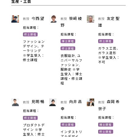
生産・工芸
今西 望
笹﨑 綾
友定 聖
教授
教授
教授
野
雄
担当課程：
担当課程：
担当課程：
修士課程
博士課程
修士課程
ファッション
デザイン、テ
ガラス工芸、
修士課程
ーラリング
ガラス造形
※学生受入：
衣服設計, ユ
※学生受入：
修士課程
ニバーサルフ
不可
ァッション,
服飾史 ※学
生受入：博士
課程・修士課
程
見明 暢
向井 昌
森岡 希
教授
教授
教授
幸
世子
担当課程：
担当課程：
担当課程：
修士課程
修士課程
博士課程
プロダクトデ
ザイン ※学
インダストリ
修士課程
生受入：修士
アルデザイ