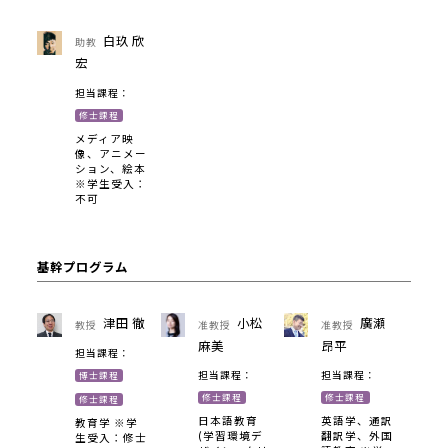
白玖 欣
助教
宏
担当課程：
修士課程
メディア映
像、アニメー
ション、絵本
※学生受入：
不可
基幹プログラム
津田 徹
小松
廣瀬
教授
准教授
准教授
麻美
昂平
担当課程：
担当課程：
担当課程：
博士課程
修士課程
修士課程
修士課程
日本語教育
英語学、通訳
教育学 ※学
(学習環境デ
翻訳学、外国
生受入：修士