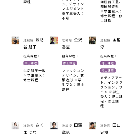
課程
陶磁器工芸、
ン、デザイン
陶磁器造形
マネジメント
※学生受入：
※学生受入：
博士課程・修
不可
士課程
淡路
金沢
金箱
准教授
准教授
准教授
谷 朋子
香恵
淳一
担当課程：
担当課程：
担当課程：
修士課程
修士課程
博士課程
生活科学一般
ファッション
修士課程
※学生受入：
デザイン、衣
メディアアー
修士課程
服造形 ※学
ト、インタラ
生受入：修士
クションデザ
課程
イン ※学生
受入：博士課
程・修士課
程
さく
田頭
田口
准教授
准教授
准教授
ま はな
章徳
史樹