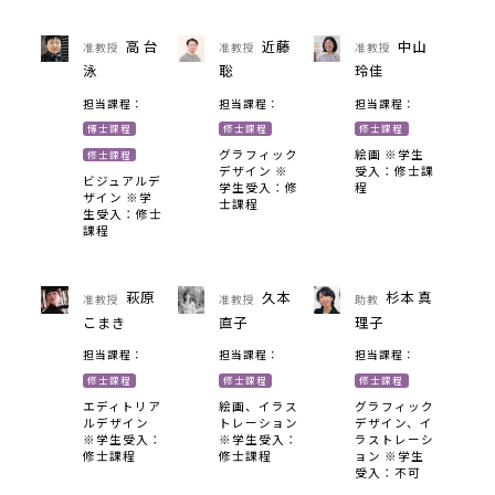
高 台
近藤
中山
准教授
准教授
准教授
泳
聡
玲佳
担当課程：
担当課程：
担当課程：
博士課程
修士課程
修士課程
グラフィック
絵画 ※学生
修士課程
デザイン ※
受入：修士課
ビジュアルデ
学生受入：修
程
ザイン ※学
士課程
生受入：修士
課程
萩原
久本
杉本 真
准教授
准教授
助教
こまき
直子
理子
担当課程：
担当課程：
担当課程：
修士課程
修士課程
修士課程
エディトリア
絵画、イラス
グラフィック
ルデザイン
トレーション
デザイン、イ
※学生受入：
※学生受入：
ラストレーシ
修士課程
修士課程
ョン ※学生
受入：不可