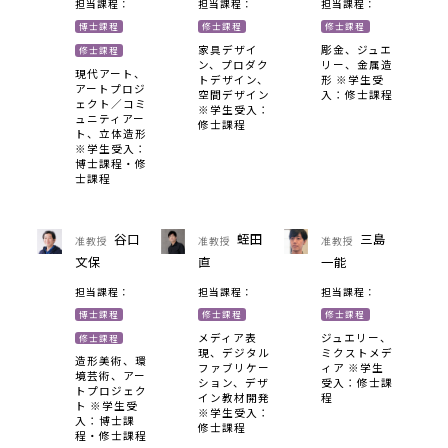
担当課程：
担当課程：
担当課程：
博士課程
修士課程
修士課程
家具デザイ
彫金、ジュエ
修士課程
ン、プロダク
リー、金属造
現代アート、
トデザイン、
形 ※学生受
アートプロジ
空間デザイン
入：修士課程
ェクト／コミ
※学生受入：
ュニティアー
修士課程
ト、立体造形
※学生受入：
博士課程・修
士課程
谷口
蛭田
三島
准教授
准教授
准教授
文保
直
一能
担当課程：
担当課程：
担当課程：
博士課程
修士課程
修士課程
メディア表
ジュエリー、
修士課程
現、デジタル
ミクストメデ
造形美術、環
ファブリケー
ィア ※学生
境芸術、アー
ション、デザ
受入：修士課
トプロジェク
イン教材開発
程
ト ※学生受
※学生受入：
入：博士課
修士課程
程・修士課程