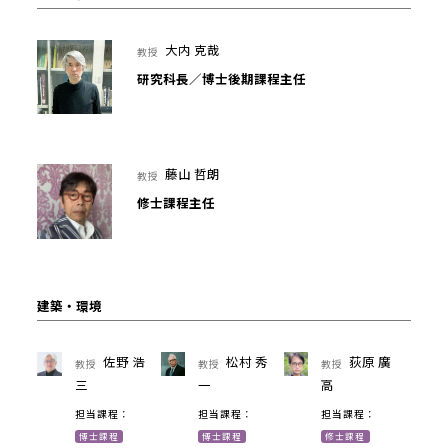
大内 克哉
教授
研究科長／博士後期課程主任
藤山 哲朗
教授
修士課程主任
建築・環境
佐野 浩
松村 秀
荻原 廣
教授
教授
教授
三
一
高
担当課程：
担当課程：
担当課程：
博士課程
博士課程
修士課程