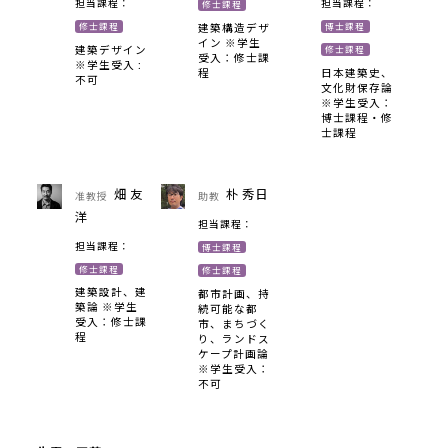
担当課程：
担当課程：
修士課程
修士課程
博士課程
建築構造デザ
イン ※学生
建築デザイン
修士課程
受入：修士課
※学生受入 :
程
日本建築史、
不可
文化財保存論
※学生受入：
博士課程・修
士課程
畑 友
朴 秀日
准教授
助教
洋
担当課程：
担当課程：
博士課程
修士課程
修士課程
建築設計、建
都市計画、持
築論 ※学生
続可能な都
受入：修士課
市、まちづく
程
り、ランドス
ケープ計画論
※学生受入：
不可