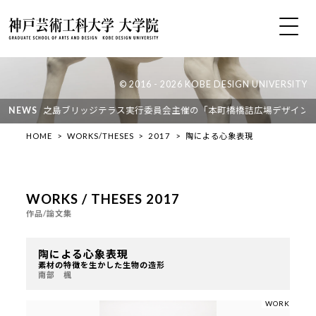
© 2016 - 2026 KOBE DESIGN UNIVERSITY
ゼミ）が、中之島ブリッジテラス実行委員会主催の「本町橋橋詰広場デザインコン
NEWS
HOME
WORKS/THESES
2017
陶による心象表現
WORKS / THESES 2017
作品/論文集
陶による心象表現
素材の特徴を生かした生物の造形
南部 楓
WORK