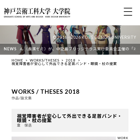
© 2016 - 2026 KOBE DESIGN UNIVERSITY
1袁 紹鐘さん（長濱ゼミ）が、中之島ブリッジテラス実行委員会主催の「本町
NEWS
HOME
WORKS/THESES
2018
視覚障害者が安心して外出できる足首バンド・眼鏡・杖の提案
WORKS / THESES 2018
作品/論文集
視覚障害者が安心して外出できる足首バンド・
眼鏡・杖の提案
韋 保丞
WORK