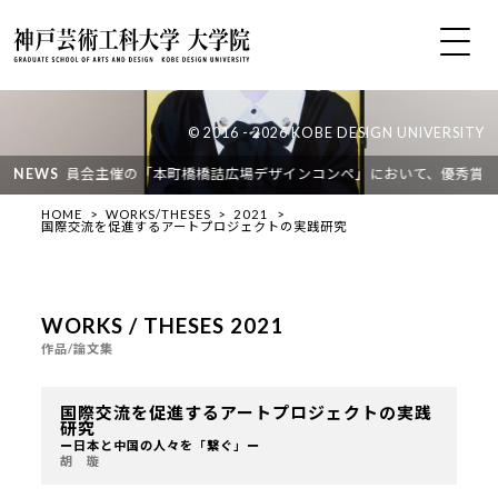
© 2016 - 2026 KOBE DESIGN UNIVERSITY
ス実行委員会主催の「本町橋橋詰広場デザインコンペ」において、優秀賞（２位
NEWS
HOME
WORKS/THESES
2021
国際交流を促進するアートプロジェクトの実践研究
WORKS / THESES 2021
作品/論文集
国際交流を促進するアートプロジェクトの実践
研究
ー日本と中国の人々を「繋ぐ」ー
胡 璇