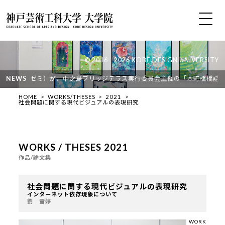
© 2016 - 2026 KOBE DESIGN UNIVERSITY
さん（長濱ゼミ）が、中之島ブリッジテラス実行委員会主催の「本町橋橋詰広場
NEWS
HOME
WORKS/THESES
2021
社会問題に関する現代ビジュアルの表現研究
WORKS / THESES 2021
作品/論文集
社会問題に関する現代ビジュアルの表現研究
インターネット依存現象について
劉 雪婷
WORK