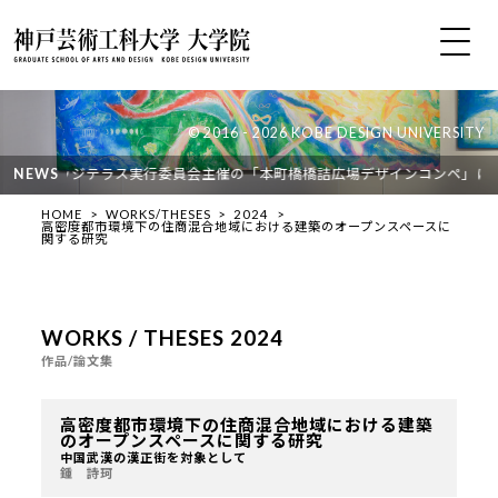
© 2016 - 2026 KOBE DESIGN UNIVERSITY
之島ブリッジテラス実行委員会主催の「本町橋橋詰広場デザインコンペ」におい
NEWS
HOME
WORKS/THESES
2024
高密度都市環境下の住商混合地域における建築のオープンスペースに
関する研究
WORKS / THESES 2024
作品/論文集
高密度都市環境下の住商混合地域における建築
のオープンスペースに関する研究
中国武漢の漢正街を対象として
鍾 詩珂