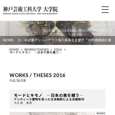
© 2016 - 2026 KOBE DESIGN UNIVERSITY
（長濱ゼミ）が、中之島ブリッジテラス実行委員会主催の「本町橋橋詰広場デザ
NEWS
HOME
WORKS/THESES
2016
モードとキモノ ―日本の美を纏う―
WORKS / THESES 2016
作品/論文集
モードとキモノ ―日本の美を纏う―
アンティーク着物を使った立体裁断による衣服制作
大久保 美希
WORK