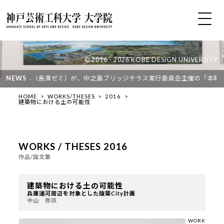
© 2016 - 2026 KOBE DESIGN UNIVERSITY
袁 紹鐘さん（長濱ゼミ）が、中之島ブリッジテラス実行委員会主催の「本町橋
NEWS
HOME
WORKS/THESES
2016
建築物における土の可能性
WORKS / THESES 2016
作品/論文集
建築物における土の可能性
兵庫運河周辺を対象とした版築City計画
中山 弥玖
WORK